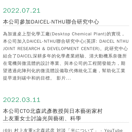
2022.
07.21
本公司參加DAICEL-NTHU聯合研究中心
為加速桌上型化學工廠(Desktop Chemical Plant)的實現，
本公司加入DAICEL-NTHU聯合研究中心(英譯: DAICEL NTHU
JOINT RESEARCH & DEVELOPMENT CENTER)。此研究中心
結合了DAICEL深耕多年的化學產業經驗、清大動機系奈微所
在電機與微流體的設計專業、與本公司的工程開發能力，期
望透過此陣列化的微流體設備取代傳統化工廠，幫助化工業
提早達到碳中和的目標。 影片...
2022.
03.11
本公司CTO北森武彥教授與日本藝術家村
上友重女士討論光與藝術、科學
(69) 村上友重×北森武彦 対談「光について」 - YouTube